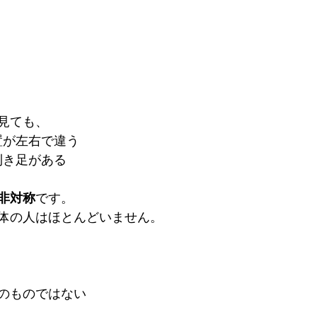
見ても、
位置が左右で違う
・利き足がある
非対称
です。
体の人はほとんどいません。
のものではない